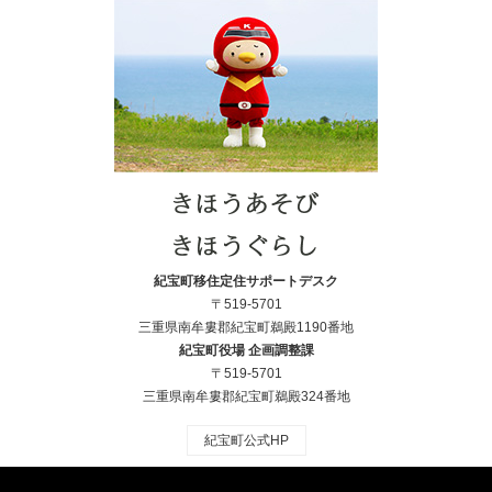
紀宝町移住定住サポートデスク
〒519-5701
三重県南牟婁郡紀宝町鵜殿1190番地
紀宝町役場 企画調整課
〒519-5701
三重県南牟婁郡紀宝町鵜殿324番地
紀宝町公式HP